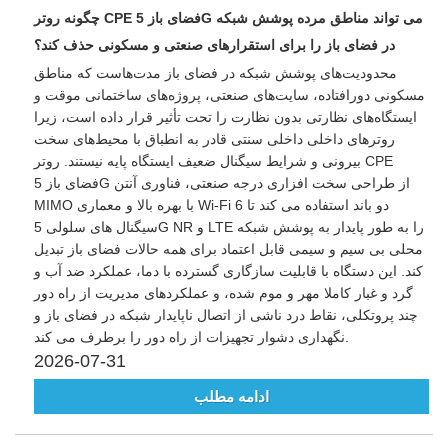
چگونه روتر CPE فضای باز 5G می تواند مناطق مرده پوشش شبکه
در فضای باز را برای استقرارهای صنعتی و مسکونی حذف کند؟
محدودیت‌های پوشش شبکه در فضای باز مدت‌هاست که مناطق
مسکونی دورافتاده، سایت‌های صنعتی، پروژه‌های ساختمانی موقت و
ایستگاه‌های نظارتی بدون نظارت را تحت تأثیر قرار داده است، زیرا
روترهای داخلی داخلی سنتی قادر به انطباق با محیط‌های سخت
بیرونی و شرایط سیگنال ضعیف ایستگاه پایه نیستند. روتر CPE
فضای باز 5G از طراحی سخت افزاری درجه صنعتی، فناوری آنتن
MIMO با بهره بالا و معماری Wi-Fi 6 دو باند استفاده می کند تا
سیگنال های سلولی 5G NR و LTE را به طور پایدار به پوشش شبکه
محلی بی سیم و سیمی قابل اعتماد برای همه حالات فضای باز تبدیل
کند. این دستگاه با قابلیت سازگاری گسترده با دما، عملکرد ضد آب و
گرد و غبار کاملا مهر و موم شده، و عملکردهای مدیریت از راه دور
چند پروتکلی، نقاط درد ناشی از اتصال ناپایدار شبکه در فضای باز و
نگهداری دشوار تجهیزات از راه دور را برطرف می کند.
2026-07-31
ادامه مطلب