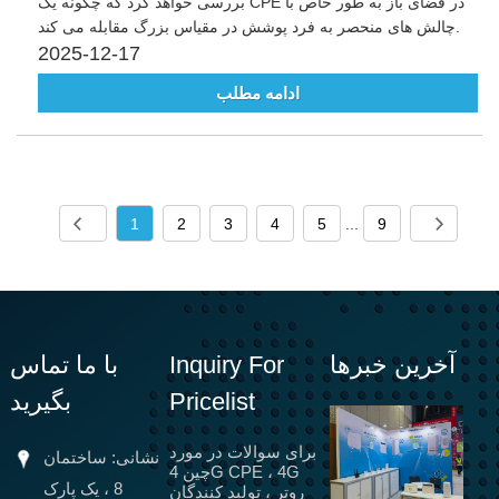
بررسی خواهد کرد که چگونه یک CPE در فضای باز به طور خاص با
چالش های منحصر به فرد پوشش در مقیاس بزرگ مقابله می کند.
2025-12-17
ادامه مطلب
1
2
3
4
5
...
9
آخرین خبرها
Inquiry For
با ما تماس
Pricelist
بگیرید
برای سوالات در مورد
نشانی: ساختمان
چین 4G CPE ، 4G
8 ، یک پارک
روتر ، تولید کنندگان